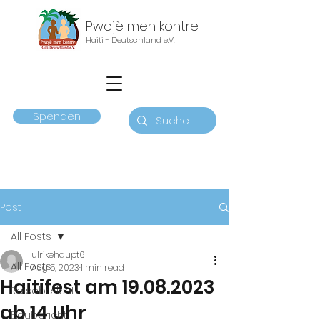
Pwojè men kontre
Haiti - Deutschland e.V.
Spenden
Post
All Posts
ulrikehaupt6
All Posts
Aug 5, 2023
1 min read
Haitifest am 19.08.2023
Reisebericht
ab 14 Uhr
Baubericht