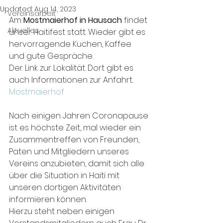
Updated:
Aug 14, 2023
Vereinsarbeit
Am 
Mostmaierhof in Hausach
 findet 
Aktuelles
unser Haitifest statt. Wieder gibt es 
hervorragende Kuchen, Kaffee 
und gute Gespräche. 
Der Link zur Lokalität. Dort gibt es 
auch Informationen zur Anfahrt. 
Mostmaierhof
Nach einigen Jahren Coronapause 
ist es höchste Zeit, mal wieder ein 
Zusammentreffen von Freunden, 
Paten und Mitgliedern unseres 
Vereins anzubieten, damit sich alle 
über die Situation in Haiti mit 
unseren dortigen Aktivitäten 
informieren können.
Hierzu steht neben einigen 