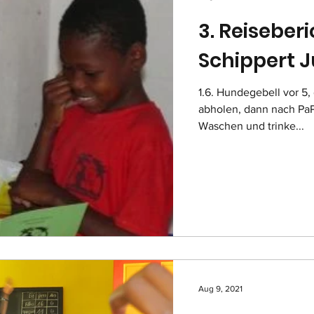
3. Reiseber
Schippert J
1.6. Hundegebell vor 5, 
abholen, dann nach PaP Ich gebe meine Wäsche raus 
Waschen und trinke...
Aug 9, 2021