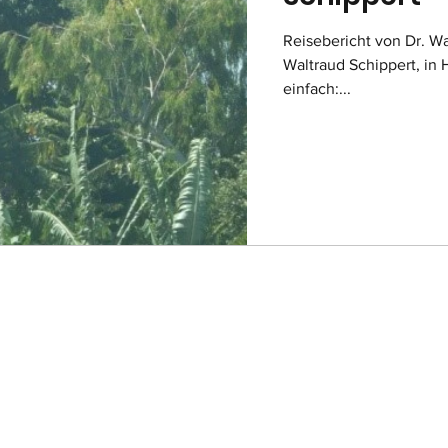
Reisebericht von Dr. W
Waltraud Schippert, in Ha
einfach:...
Pwojè men kontre
Haiti–Deutschland e.V.
info(at)menkontre.de
07472-21703
015158885150