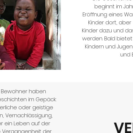
beginnt im Jahr
Eröffnung eines Wa
Kinder dort, abe
Kinder dazu und d
werden. Bald biete
Kindern und Jugen
und E
en Bewohner haben
eschichten im Gepäck:
perliche oder geistige
n, Vernachlässigung,
VE
r ein Leben auf der
e Vergangenheit der