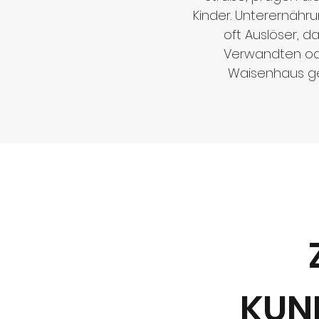
Kinder. Unterernähru
oft Auslöser, d
Verwandten od
Waisenhaus g
KUN