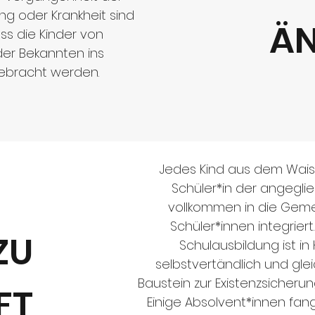
ng oder Krankheit sind
Ä
ass die Kinder von
er Bekannten ins
ebracht werden.
Jedes Kind aus dem Wais
Schüler*in der angegli
vollkommen in die Geme
Schüler*innen integrier
ZU
Schulausbildung ist in 
selbstvertändlich und gle
Baustein zur Existenzsicher
FT
Einige Absolvent*innen fa