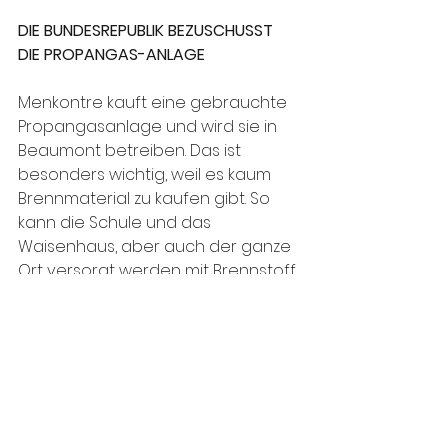
DIE BUNDESREPUBLIK BEZUSCHUSST 
DIE PROPANGAS-ANLAGE
Menkontre kauft eine gebrauchte 
Propangasanlage und wird sie in 
Beaumont betreiben. Das ist 
besonders wichtig, weil es kaum 
Brennmaterial zu kaufen gibt. So 
kann die Schule und das 
Waisenhaus, aber auch der ganze 
Ort versorgt werden mit Brennstoff 
zum Kochen. Die Bundesrepublik 
wird den Kauf und das Aufstellen 
mit ca. 10 000 € bezuschussen. Für 
das Aufstellen müssen 
verschiedene Baumaßnahmen 
durchgeführt und Personal 
ausgebildet werden, das die 