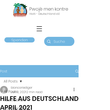
Pwojè men kontre
Haiti - Deutschland e.V.
Spenden
Post
All Posts
biancariediger
All Posts
Jun 3, 2021
2 min read
HILFE AUS DEUTSCHLAND
Reisebericht
APRIL 2021
Baubericht