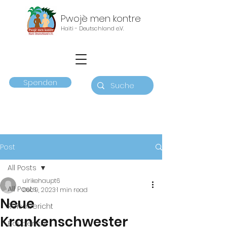
Pwojè men kontre
Haiti - Deutschland e.V.
Spenden
Post
All Posts
ulrikehaupt6
All Posts
Dec 9, 2023
1 min read
Neue
Reisebericht
Krankenschwester
Baubericht