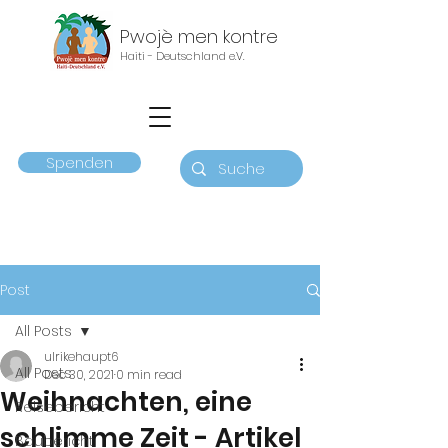
Pwojè men kontre
Haiti - Deutschland e.V.
Spenden
Post
All Posts
ulrikehaupt6
All Posts
Dec 30, 2021
0 min read
Weihnachten, eine
Reisebericht
schlimme Zeit - Artikel
Baubericht