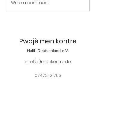
Write a comment...
Juhuuu, Sonise hat
Jahreshauptv
einen Paten!
sammlung a
14.03.2026, 15:
Rathaussaal i
Wolfach
Pwojè men kontre
Haiti–Deutschland e.V.
info(at)menkontre.de
07472-21703
015158885150
Lutz Diedrichs
Talstrasse 78
77709 Wolfach - Kirnbach